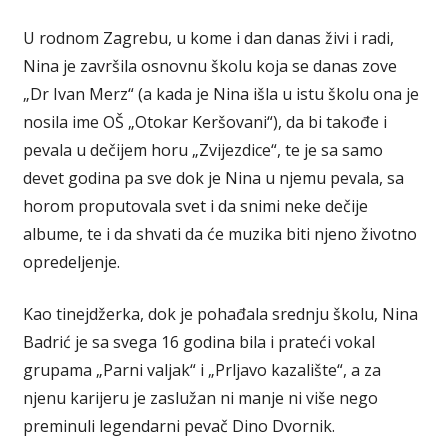
U rodnom Zagrebu, u kome i dan danas živi i radi,
Nina je završila osnovnu školu koja se danas zove
„Dr Ivan Merz“ (a kada je Nina išla u istu školu ona je
nosila ime OŠ „Otokar Keršovani“), da bi takođe i
pevala u dečijem horu „Zvijezdice“, te je sa samo
devet godina pa sve dok je Nina u njemu pevala, sa
horom proputovala svet i da snimi neke dečije
albume, te i da shvati da će muzika biti njeno životno
opredeljenje.
Kao tinejdžerka, dok je pohađala srednju školu, Nina
Badrić je sa svega 16 godina bila i prateći vokal
grupama „Parni valjak“ i „Prljavo kazalište“, a za
njenu karijeru je zaslužan ni manje ni više nego
preminuli legendarni pevač Dino Dvornik.