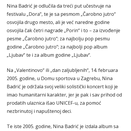
Nina Badrić je odlučila da treći put učestvuje na
festivalu „Dora“, te je sa pesmom „Čarobno jutro“
osvojila drugo mesto, ali je već naredne godine
osvojila čak četri nagrade „Porin“ i to – za izvođenje
pesme „Čarobno jutro“; za najbolju pop pesmu
godine „Čarobno jutro“; za najbolji pop album
„Ljubav“ te i za album godine „Ljubav“.
Na „Valentinovo“ ili „dan zaljubljenih“, 14. februara
2005. godine, u Domu sportova u Zagrebu, Nina
Badrić je održala svoj veliki solistički koncert koji je
imao humanitarni karakter, jer je pak i sav prihod od
prodatih ulaznica išao UNICEF-u, za pomoć
nezbrinutoj i napuštenoj deci.
Te iste 2005. godine, Nina Badrić je izdala album sa