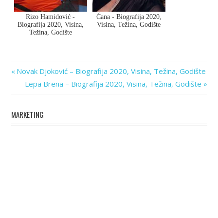
Rizo Hamidović -
Ćana - Biografija 2020,
Biografija 2020, Visina,
Visina, Težina, Godište
Težina, Godište
Previous
Post
Novak Djoković – Biografija 2020, Visina, Težina, Godište
Post:
Next
Lepa Brena – Biografija 2020, Visina, Težina, Godište
navigation
Post:
MARKETING