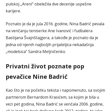
pulskoj „Areni“ obeležila dve decenije uspešne
karijere.
Poznato je da je jula 2016. godine, Nina Badrić pevala
na venčanju teniserke Ane Ivanović i fudbalera
Bastijana Švajnštajgera, a takođe je poznato da je
jedna od njenih najboljih prijateljica nekadašnja
„modelsica“ Sandra Meljničenko.
Privatni život poznate pop
pevačice Nine Badrić
Kao što je na početku teksta i napomenuto, sa svojim
partnerom Bernardom Krasićem, sa kojim je bila u
vezi pet godina, Nina Badrić se venčala 2006. godine,
ali je ipak taj brak doživeo krah 2012. godine, te iako