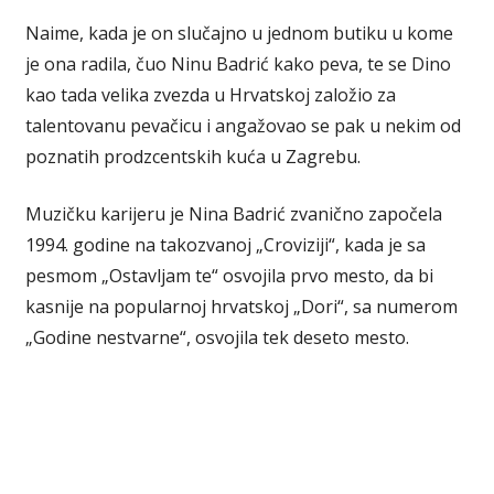
Naime, kada je on slučajno u jednom butiku u kome
je ona radila, čuo Ninu Badrić kako peva, te se Dino
kao tada velika zvezda u Hrvatskoj založio za
talentovanu pevačicu i angažovao se pak u nekim od
poznatih prodzcentskih kuća u Zagrebu.
Muzičku karijeru je Nina Badrić zvanično započela
1994. godine na takozvanoj „Croviziji“, kada je sa
pesmom „Ostavljam te“ osvojila prvo mesto, da bi
kasnije na popularnoj hrvatskoj „Dori“, sa numerom
„Godine nestvarne“, osvojila tek deseto mesto.