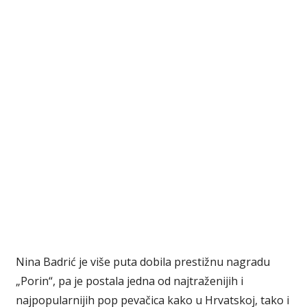
Nina Badrić je više puta dobila prestižnu nagradu
„Porin“, pa je postala jedna od najtraženijih i
najpopularnijih pop pevačica kako u Hrvatskoj, tako i