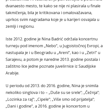
dvanaesto mesto, te kako se nije ni plasirala u finale
takmičenja, bila je kritikovana i omalovažavana,
uprkos svim nagradama koje je u karijeri osvajala u
zemlji i regionu.
Iste 2012. godine je Nina Badrić održala koncertnu
turneju pod imenom „Nebo“, u Jugoistočnoj Evropi, a
nastupala je i u Beogradu u „Areni“, kao i u „Zetri“ u
Sarajevu, a potom je naredne 2013. godine postala i
zaštitno lice jedne poznate juvelirnice iz Saudijske
Arabije.
U periodu od 2013. do 2016. godine, Nina je snimila
nekoliko singlova i to – „Duše su se srele“; „Čežnja“;
„Lozinka za raj“; „Cipele“; „Više smo od prijatelja“;
„Dani i godine“, a 2016. godine je koncertom u