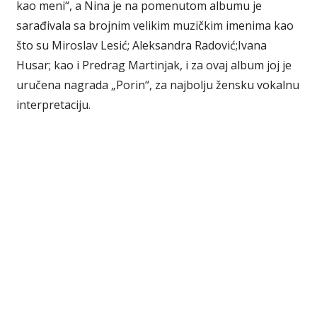
kao meni“, a Nina je na pomenutom albumu je
sarađivala sa brojnim velikim muzičkim imenima kao
što su Miroslav Lesić; Aleksandra Radović;Ivana
Husar; kao i Predrag Martinjak, i za ovaj album joj je
uručena nagrada „Porin“, za najbolju žensku vokalnu
interpretaciju.