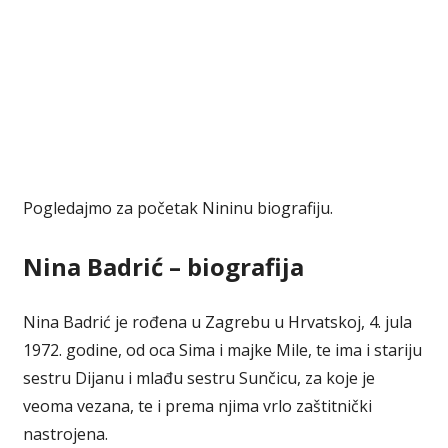
Pogledajmo za početak Nininu biografiju.
Nina Badrić – biografija
Nina Badrić je rođena u Zagrebu u Hrvatskoj, 4. jula
1972. godine, od oca Sima i majke Mile, te ima i stariju
sestru Dijanu i mlađu sestru Sunčicu, za koje je
veoma vezana, te i prema njima vrlo zaštitnički
nastrojena.