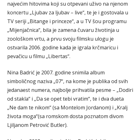
najvećim hitovima koji su otpevani uživo na njenom
koncertu „Ljubav za ljubav – live“, te je i gostovala u
TV seriji „Bitange i princeze“, a u TV šou programu
„Mijenjačnica“, bila je zamena čuvaru životinja u
zoološkom vrtu, a prvu svoju filmsku ulogu je
ostvarila 2006. godine kada je igrala krčmaricu i
pevačicu u filmu „Libertas“.
Nina Badrić je 2007. godine snimila album
simboličnog naziva „07“, na kome je publika od svih
jedanaest numera, najbolje prihvatila pesme – „Dodiri
od stakla“ i „Da se opet tebi vratim“, te i dva dueta
„Ne dam te nikom“ (sa Montelom Jordanom) i „Kralj
života moga“(sa romskom dosta poznatom divom
Ljiljanom Petrović Butler).