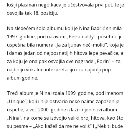
lošiji plasman nego kada je učestvovala prvi put, te je
osvojila tek 18. poziciju.
Na sledećem solo albumu koji je Nina Badrić snimila
1997. godine, pod nazivom „Personality“, posebno je
uspešna bila numera „Ja za ljubav neći moliti“, koja je
i danas jedan od najpoznatijih hitova lepe pevačice, a
za koju je ona pak osvojila dve nagrade „Porin“ – za
najbolju vokalnu interpretaciju i za najbolji pop
album godine.
Treći album je Nina izdala 1999. godine, pod imenom
„Unique“, koji i nije ostvario neke naime zapaženije
uspehe, a već 2000. godine izlazi i njen novi album
„Nina“, na kome se izdvojio veliki broj hitova, kao što
su pesme – „Ako kažeš da me ne voliš“ i „Nek ti bude