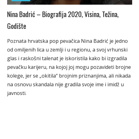
Nina Badrić – Biografija 2020, Visina, Težina,
Godište
Poznata hrvatska pop pevačica Nina Badrić je jedno
od omiljenih lica u zemlji i u regionu, a svoj vrhunski
glas i raskošni talenat je iskoristila kako bi izgradila
pevačku karijeru, na kojoj joj mogu pozavideti brojne
kolege, jer se „okitila“ brojnim priznanjima, ali nikada
na osnovu skandala nije gradila svoje ime i imidž u
javnosti.