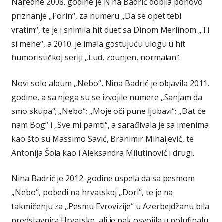
Naredne 2008. godine je Nina Badrić dobila ponovo
priznanje „Porin“, za numeru „Da se opet tebi
vratim“, te je i snimila hit duet sa Dinom Merlinom „Ti
si mene“, a 2010. je imala gostujuću ulogu u hit
humorističkoj seriji „Lud, zbunjen, normalan“.
Novi solo album „Nebo“, Nina Badrić je objavila 2011.
godine, a sa njega su se izvojile numere „Sanjam da
smo skupa“; „Nebo“; „Moje oči pune ljubavi“; „Dat će
nam Bog“ i „Sve mi pamti“, a sarađivala je sa imenima
kao što su Massimo Savić, Branimir Mihaljević, te
Antonija Šola kao i Aleksandra Milutinović i drugi.
Nina Badrić je 2012. godine uspela da sa pesmom
„Nebo“, pobedi na hrvatskoj „Dori“, te je na
takmičenju za „Pesmu Evrovizije“ u Azerbejdžanu bila
predstavnica Hrvatske, ali je pak osvojila u polufinalu