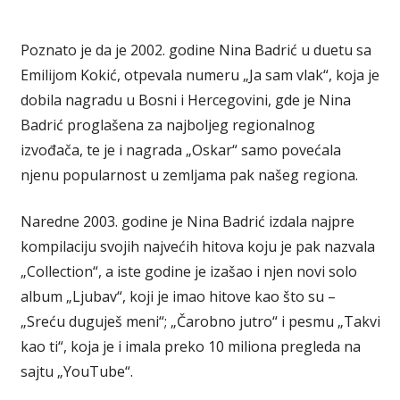
Poznato je da je 2002. godine Nina Badrić u duetu sa
Emilijom Kokić, otpevala numeru „Ja sam vlak“, koja je
dobila nagradu u Bosni i Hercegovini, gde je Nina
Badrić proglašena za najboljeg regionalnog
izvođača, te je i nagrada „Oskar“ samo povećala
njenu popularnost u zemljama pak našeg regiona.
Naredne 2003. godine je Nina Badrić izdala najpre
kompilaciju svojih najvećih hitova koju je pak nazvala
„Collection“, a iste godine je izašao i njen novi solo
album „Ljubav“, koji je imao hitove kao što su –
„Sreću duguješ meni“; „Čarobno jutro“ i pesmu „Takvi
kao ti“, koja je i imala preko 10 miliona pregleda na
sajtu „YouTube“.