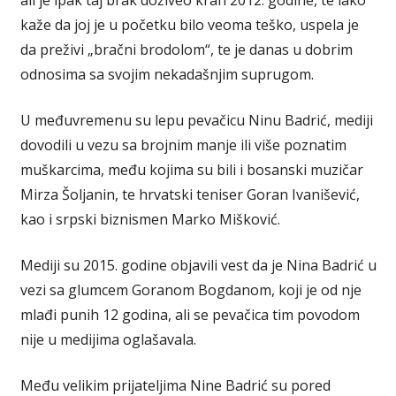
kaže da joj je u početku bilo veoma teško, uspela je
da preživi „bračni brodolom“, te je danas u dobrim
odnosima sa svojim nekadašnjim suprugom.
U međuvremenu su lepu pevačicu Ninu Badrić, mediji
dovodili u vezu sa brojnim manje ili više poznatim
muškarcima, među kojima su bili i bosanski muzičar
Mirza Šoljanin, te hrvatski teniser Goran Ivanišević,
kao i srpski biznismen Marko Mišković.
Mediji su 2015. godine objavili vest da je Nina Badrić u
vezi sa glumcem Goranom Bogdanom, koji je od nje
mlađi punih 12 godina, ali se pevačica tim povodom
nije u medijima oglašavala.
Među velikim prijateljima Nine Badrić su pored