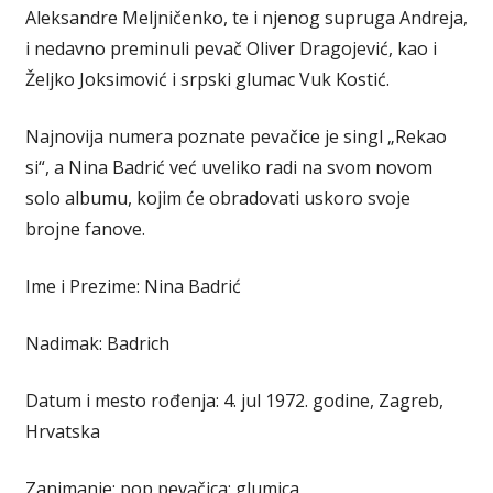
Aleksandre Meljničenko, te i njenog supruga Andreja,
i nedavno preminuli pevač Oliver Dragojević, kao i
Željko Joksimović i srpski glumac Vuk Kostić.
Najnovija numera poznate pevačice je singl „Rekao
si“, a Nina Badrić već uveliko radi na svom novom
solo albumu, kojim će obradovati uskoro svoje
brojne fanove.
Ime i Prezime: Nina Badrić
Nadimak: Badrich
Datum i mesto rođenja: 4. jul 1972. godine, Zagreb,
Hrvatska
Zanimanje: pop pevačica; glumica