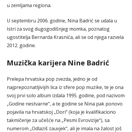
u zemljama regiona.
U septembru 2006. godine, Nina Badrić se udala u
Istri za svog dugogodišnjeg momka, poznatog
ugostitelja Bernarda Krasnića, ali se od njega razvela
2012. godine.
Muzička karijera Nine Badrić
Prelepa hrvatska pop zvezda, jedno je od
najprepoznatljivijih lica iz sfere pop muzike, te je ona
svoj prvi solo album izdala 1995. godine, pod nazivom
„Godine nestvarne“, a te godine se Nina pak ponovo
pojavila na hrvatskoj „Dori“ (koja je kvalifikaciono
takmičenje za učešće na „Pesmi Evrovizije“), sa
numerom „Odlaziš zauvjek“, ali je imala na žalost još