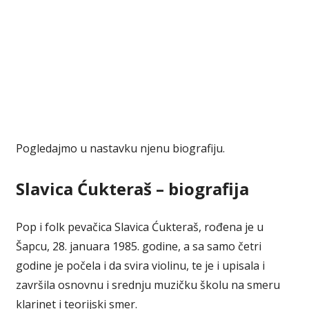
Pogledajmo u nastavku njenu biografiju.
Slavica Ćukteraš – biografija
Pop i folk pevačica Slavica Ćukteraš, rođena je u
Šapcu, 28. januara 1985. godine, a sa samo četri
godine je počela i da svira violinu, te je i upisala i
završila osnovnu i srednju muzičku školu na smeru
klarinet i teorijski smer.