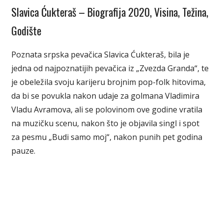
Slavica Ćukteraš – Biografija 2020, Visina, Težina,
Godište
Poznata srpska pevačica Slavica Ćukteraš, bila je
jedna od najpoznatijih pevačica iz „Zvezda Granda“, te
je obeležila svoju karijeru brojnim pop-folk hitovima,
da bi se povukla nakon udaje za golmana Vladimira
Vladu Avramova, ali se polovinom ove godine vratila
na muzičku scenu, nakon što je objavila singl i spot
za pesmu „Budi samo moj“, nakon punih pet godina
pauze.