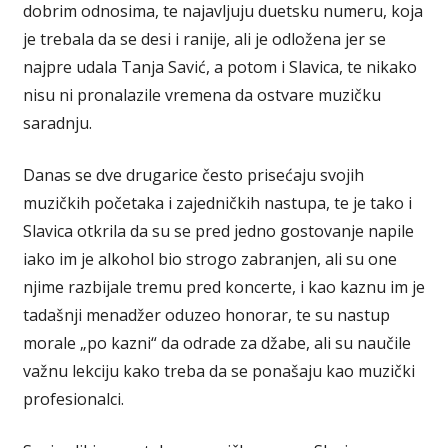
dobrim odnosima, te najavljuju duetsku numeru, koja
je trebala da se desi i ranije, ali je odložena jer se
najpre udala Tanja Savić, a potom i Slavica, te nikako
nisu ni pronalazile vremena da ostvare muzičku
saradnju.
Danas se dve drugarice često prisećaju svojih
muzičkih početaka i zajedničkih nastupa, te je tako i
Slavica otkrila da su se pred jedno gostovanje napile
iako im je alkohol bio strogo zabranjen, ali su one
njime razbijale tremu pred koncerte, i kao kaznu im je
tadašnji menadžer oduzeo honorar, te su nastup
morale „po kazni“ da odrade za džabe, ali su naučile
važnu lekciju kako treba da se ponašaju kao muzički
profesionalci.