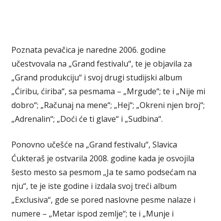
Poznata pevačica je naredne 2006. godine
učestvovala na „Grand festivalu“, te je objavila za
„Grand produkciju“ i svoj drugi studijski album
„Ćiribu, ćiriba“, sa pesmama – „Mrgude“; te i „Nije mi
dobro“; „Računaj na mene“; „Hej“; „Okreni njen broj“;
„Adrenalin“; „Doći će ti glave“ i „Sudbina“.
Ponovno učešće na „Grand festivalu“, Slavica
Ćukteraš je ostvarila 2008. godine kada je osvojila
šesto mesto sa pesmom „Ja te samo podsećam na
nju“, te je iste godine i izdala svoj treći album
„Exclusiva“, gde se pored naslovne pesme nalaze i
numere – „Metar ispod zemlje“; te i „Munje i