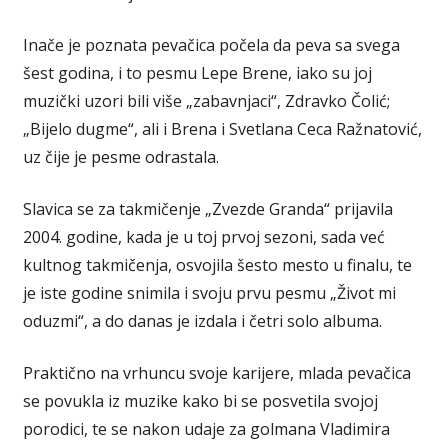
Inače je poznata pevačica počela da peva sa svega
šest godina, i to pesmu Lepe Brene, iako su joj
muzički uzori bili više „zabavnjaci“, Zdravko Čolić;
„Bijelo dugme“, ali i Brena i Svetlana Ceca Ražnatović,
uz čije je pesme odrastala.
Slavica se za takmičenje „Zvezde Granda“ prijavila
2004. godine, kada je u toj prvoj sezoni, sada već
kultnog takmičenja, osvojila šesto mesto u finalu, te
je iste godine snimila i svoju prvu pesmu „Život mi
oduzmi“, a do danas je izdala i četri solo albuma.
Praktično na vrhuncu svoje karijere, mlada pevačica
se povukla iz muzike kako bi se posvetila svojoj
porodici, te se nakon udaje za golmana Vladimira