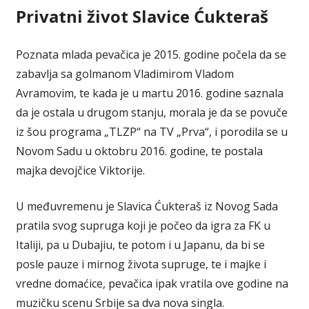
Privatni život Slavice Ćukteraš
Poznata mlada pevačica je 2015. godine počela da se
zabavlja sa golmanom Vladimirom Vladom
Avramovim, te kada je u martu 2016. godine saznala
da je ostala u drugom stanju, morala je da se povuče
iz šou programa „TLZP“ na TV „Prva“, i porodila se u
Novom Sadu u oktobru 2016. godine, te postala
majka devojčice Viktorije.
U međuvremenu je Slavica Ćukteraš iz Novog Sada
pratila svog supruga koji je počeo da igra za FK u
Italiji, pa u Dubajiu, te potom i u Japanu, da bi se
posle pauze i mirnog života supruge, te i majke i
vredne domaćice, pevačica ipak vratila ove godine na
muzičku scenu Srbije sa dva nova singla.