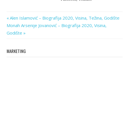
Previous
Post
Alen Islamović – Biografija 2020, Visina, Težina, Godište
Next
Post:
Monah Arsenije Jovanović – Biografija 2020, Visina,
navigation
Post:
Godište
MARKETING