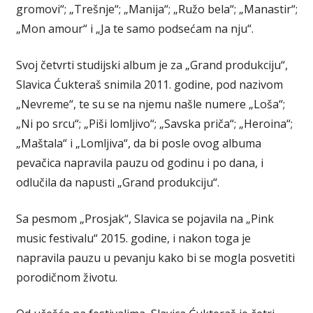
gromovi“; „Trešnje“; „Manija“; „Ružo bela“; „Manastir“;
„Mon amour“ i „Ja te samo podsećam na nju“.
Svoj četvrti studijski album je za „Grand produkciju“,
Slavica Ćukteraš snimila 2011. godine, pod nazivom
„Nevreme“, te su se na njemu našle numere „Loša“;
„Ni po srcu“; „Piši lomljivo“; „Savska priča“; „Heroina“;
„Maštala“ i „Lomljiva“, da bi posle ovog albuma
pevačica napravila pauzu od godinu i po dana, i
odlučila da napusti „Grand produkciju“.
Sa pesmom „Prosjak“, Slavica se pojavila na „Pink
music festivalu“ 2015. godine, i nakon toga je
napravila pauzu u pevanju kako bi se mogla posvetiti
porodičnom životu.