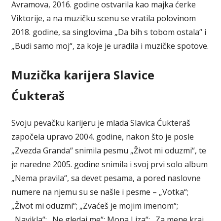
Avramova, 2016. godine ostvarila kao majka ćerke
Viktorije, a na muzičku scenu se vratila polovinom
2018. godine, sa singlovima „Da bih s tobom ostala“ i
„Budi samo moj“, za koje je uradila i muzičke spotove.
Muzička karijera Slavice
Ćukteraš
Svoju pevačku karijeru je mlada Slavica Ćukteraš
započela upravo 2004. godine, nakon što je posle
„Zvezda Granda“ snimila pesmu „Život mi oduzmi“, te
je naredne 2005. godine snimila i svoj prvi solo album
„Nema pravila“, sa devet pesama, a pored naslovne
numere na njemu su se našle i pesme – „Votka“;
„Život mi oduzmi“; „Zvaćeš je mojim imenom“;
„Navikla“; „Ne gledaj me“; Mona Liza“; „Za mene kraj