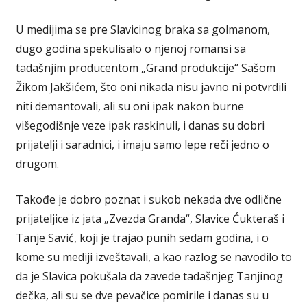
U medijima se pre Slavicinog braka sa golmanom,
dugo godina spekulisalo o njenoj romansi sa
tadašnjim producentom „Grand produkcije“ Sašom
Žikom Jakšićem, što oni nikada nisu javno ni potvrdili
niti demantovali, ali su oni ipak nakon burne
višegodišnje veze ipak raskinuli, i danas su dobri
prijatelji i saradnici, i imaju samo lepe reči jedno o
drugom.
Takođe je dobro poznat i sukob nekada dve odlične
prijateljice iz jata „Zvezda Granda“, Slavice Ćukteraš i
Tanje Savić, koji je trajao punih sedam godina, i o
kome su mediji izveštavali, a kao razlog se navodilo to
da je Slavica pokušala da zavede tadašnjeg Tanjinog
dečka, ali su se dve pevačice pomirile i danas su u