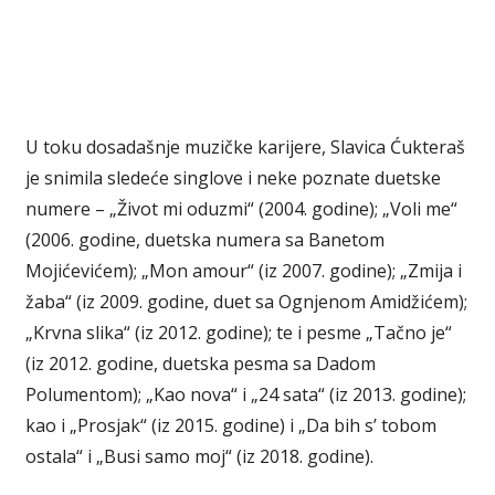
U toku dosadašnje muzičke karijere, Slavica Ćukteraš
je snimila sledeće singlove i neke poznate duetske
numere – „Život mi oduzmi“ (2004. godine); „Voli me“
(2006. godine, duetska numera sa Banetom
Mojićevićem); „Mon amour“ (iz 2007. godine); „Zmija i
žaba“ (iz 2009. godine, duet sa Ognjenom Amidžićem);
„Krvna slika“ (iz 2012. godine); te i pesme „Tačno je“
(iz 2012. godine, duetska pesma sa Dadom
Polumentom); „Kao nova“ i „24 sata“ (iz 2013. godine);
kao i „Prosjak“ (iz 2015. godine) i „Da bih s’ tobom
ostala“ i „Busi samo moj“ (iz 2018. godine).