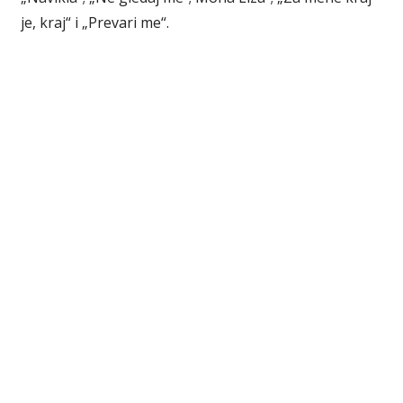
je, kraj“ i „Prevari me“.