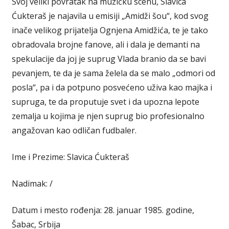
Svoj veliki povratak na muzičku scenu, Slavica
Ćukteraš je najavila u emisiji „Amidži šou“, kod svog
inače velikog prijatelja Ognjena Amidžića, te je tako
obradovala brojne fanove, ali i dala je demanti na
spekulacije da joj je suprug Vlada branio da se bavi
pevanjem, te da je sama želela da se malo „odmori od
posla“, pa i da potpuno posvećeno uživa kao majka i
supruga, te da proputuje svet i da upozna lepote
zemalja u kojima je njen suprug bio profesionalno
angažovan kao odličan fudbaler.
Ime i Prezime: Slavica Ćukteraš
Nadimak: /
Datum i mesto rođenja: 28. januar 1985. godine,
Šabac, Srbija