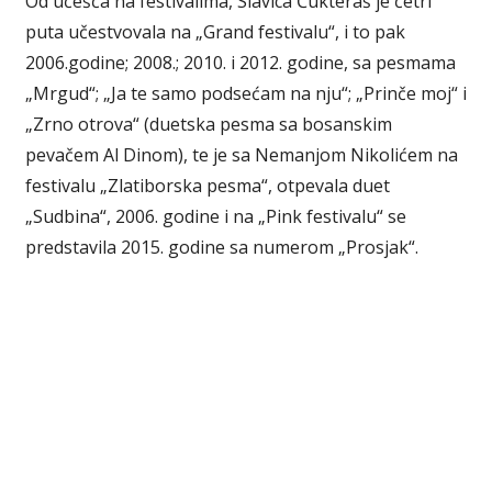
Od učešća na festivalima, Slavica Ćukteraš je četri
puta učestvovala na „Grand festivalu“, i to pak
2006.godine; 2008.; 2010. i 2012. godine, sa pesmama
„Mrgud“; „Ja te samo podsećam na nju“; „Prinče moj“ i
„Zrno otrova“ (duetska pesma sa bosanskim
pevačem Al Dinom), te je sa Nemanjom Nikolićem na
festivalu „Zlatiborska pesma“, otpevala duet
„Sudbina“, 2006. godine i na „Pink festivalu“ se
predstavila 2015. godine sa numerom „Prosjak“.