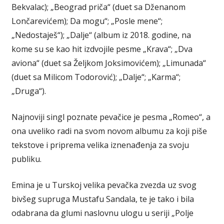
Bekvalac); „Beograd priča“ (duet sa Dženanom
Lončarevićem); Da mogu“; „Posle mene“;
„Nedostaješ“); „Dalje“ (album iz 2018. godine, na
kome su se kao hit izdvojile pesme „Krava“; „Dva
aviona“ (duet sa Željkom Joksimovićem); „Limunada“
(duet sa Milicom Todorović); „Dalje“; „Karma“;
„Druga“).
Najnoviji singl poznate pevačice je pesma „Romeo“, a
ona uveliko radi na svom novom albumu za koji piše
tekstove i priprema velika iznenađenja za svoju
publiku.
Emina je u Turskoj velika pevačka zvezda uz svog
bivšeg supruga Mustafu Sandala, te je tako i bila
odabrana da glumi naslovnu ulogu u seriji „Polje