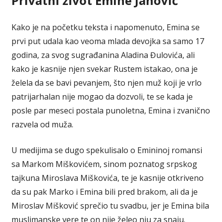
Privatni život Emine Jahović
Kako je na početku teksta i napomenuto, Emina se
prvi put udala kao veoma mlada devojka sa samo 17
godina, za svog sugrađanina Aladina Đulovića, ali
kako je kasnije njen svekar Rustem istakao, ona je
želela da se bavi pevanjem, što njen muž koji je vrlo
patrijarhalan nije mogao da dozvoli, te se kada je
posle par meseci postala punoletna, Emina i zvanično
razvela od muža.
U medijima se dugo spekulisalo o Emininoj romansi
sa Markom Miškovićem, sinom poznatog srpskog
tajkuna Miroslava Miškovića, te je kasnije otkriveno
da su pak Marko i Emina bili pred brakom, ali da je
Miroslav Mišković sprečio tu svadbu, jer je Emina bila
muslimanske vere te on nije želeo nju za snaju.