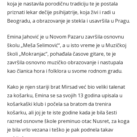
koja je nastavila porodičnu tradiciju te je postala
priznati lekar dečije psihijatrije, koja živi i radi u
Beogradu, a obrazovanje je stekla i usavršila u Pragu.
Emina Jahović je u Novom Pazaru završila osnovnu
školu „Meša Selimović“, a u isto vreme je u Muzičkoj
školi „Mokranjac“, pohađala časove gitare, te je
završila osnovno muzičko obrazovanje i nastupala
kao članica hora i folklora u svome rodnom gradu.
Kako je njen stariji brat Mirsad već bio veliki talenat
za košarku, Emina se sa svojih 13 godina upisala u
košarkaški klub i počela sa bratom da trenira
košarku, ali joj je te iste godine kada je bila šesti
razred osnovne škole preminuo otac Nusret, za koga
je bila vrlo vezana i teško je pak podnela takav