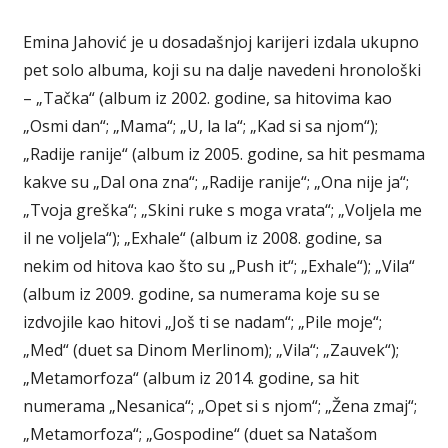
Emina Jahović je u dosadašnjoj karijeri izdala ukupno
pet solo albuma, koji su na dalje navedeni hronološki
– „Tačka“ (album iz 2002. godine, sa hitovima kao
„Osmi dan“; „Mama“; „U, la la“; „Kad si sa njom“);
„Radije ranije“ (album iz 2005. godine, sa hit pesmama
kakve su „Dal ona zna“; „Radije ranije“; „Ona nije ja“;
„Tvoja greška“; „Skini ruke s moga vrata“; „Voljela me
il ne voljela“); „Exhale“ (album iz 2008. godine, sa
nekim od hitova kao što su „Push it“; „Exhale“); „Vila“
(album iz 2009. godine, sa numerama koje su se
izdvojile kao hitovi „Još ti se nadam“; „Pile moje“;
„Med“ (duet sa Dinom Merlinom); „Vila“; „Zauvek“);
„Metamorfoza“ (album iz 2014. godine, sa hit
numerama „Nesanica“; „Opet si s njom“; „Žena zmaj“;
„Metamorfoza“; „Gospodine“ (duet sa Natašom