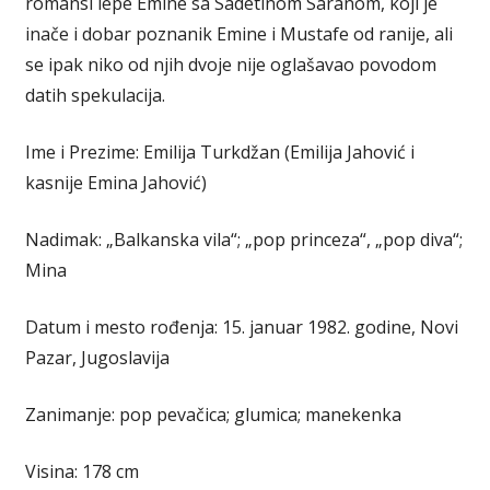
romansi lepe Emine sa Sadetinom Saranom, koji je
inače i dobar poznanik Emine i Mustafe od ranije, ali
se ipak niko od njih dvoje nije oglašavao povodom
datih spekulacija.
Ime i Prezime: Emilija Turkdžan (Emilija Jahović i
kasnije Emina Jahović)
Nadimak: „Balkanska vila“; „pop princeza“, „pop diva“;
Mina
Datum i mesto rođenja: 15. januar 1982. godine, Novi
Pazar, Jugoslavija
Zanimanje: pop pevačica; glumica; manekenka
Visina: 178 cm