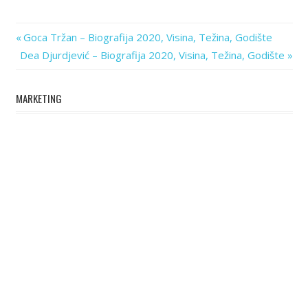
Previous
Post
Goca Tržan – Biografija 2020, Visina, Težina, Godište
Next
Post:
Dea Djurdjević – Biografija 2020, Visina, Težina, Godište
navigation
Post:
MARKETING