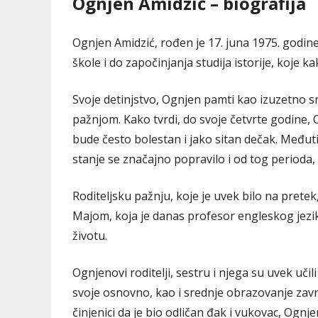
Ognjen Amidzić – biografija
Ognjen Amidzić, rođen je 17. juna 1975. godine
škole i do započinjanja studija istorije, koje k
Svoje detinjstvo, Ognjen pamti kao izuzetno sr
pažnjom. Kako tvrdi, do svoje četvrte godine, Og
bude često bolestan i jako sitan dečak. Međut
stanje se značajno popravilo i od tog perioda, 
Roditeljsku pažnju, koje je uvek bilo na pret
Majom, koja je danas profesor engleskog jezika
životu.
Ognjenovi roditelji, sestru i njega su uvek učil
svoje osnovno, kao i srednje obrazovanje zavr
činjenici da je bio odličan đak i vukovac, Ognje