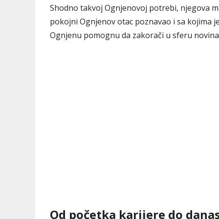
Shodno takvoj Ognjenovoj potrebi, njegova maj
pokojni Ognjenov otac poznavao i sa kojima je d
Ognjenu pomognu da zakorači u sferu novina
Od početka karijere do dana