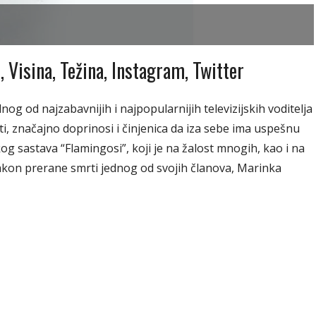
Visina, Težina, Instagram, Twitter
nog od najzabavnijih i najpopularnijih televizijskih voditelja
i, značajno doprinosi i činjenica da iza sebe ima uspešnu
g sastava “Flamingosi”, koji je na žalost mnogih, kao i na
akon prerane smrti jednog od svojih članova, Marinka