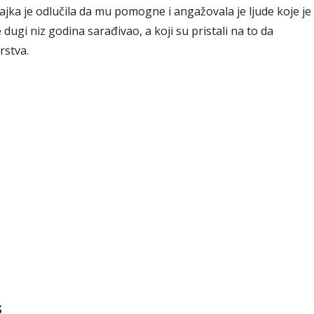
ka je odlučila da mu pomogne i angažovala je ljude koje je
ugi niz godina sarađivao, a koji su pristali na to da
rstva.
s