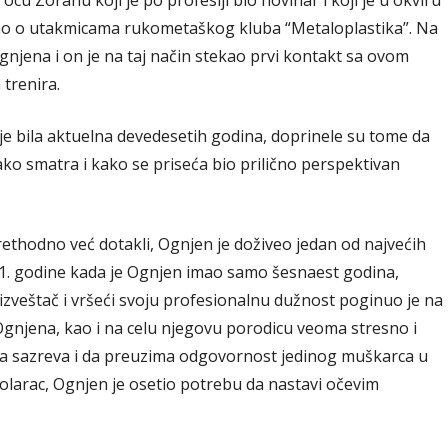
u Zoranu koji je po profesiji bio novinar i koji je u okviru
ao o utakmicama rukometaškog kluba “Metaloplastika”. Na
njena i on je na taj način stekao prvi kontakt sa ovom
 trenira.
ja je bila aktuelna devedesetih godina, doprinele su tome da
ko smatra i kako se priseća bio prilično perspektivan
ethodno već dotakli, Ognjen je doživeo jedan od najvećih
91. godine kada je Ognjen imao samo šesnaest godina,
izveštač i vršeći svoju profesionalnu dužnost poginuo je na
a Ognjena, kao i na celu njegovu porodicu veoma stresno i
a sazreva i da preuzima odgovornost jedinog muškarca u
kolarac, Ognjen je osetio potrebu da nastavi očevim