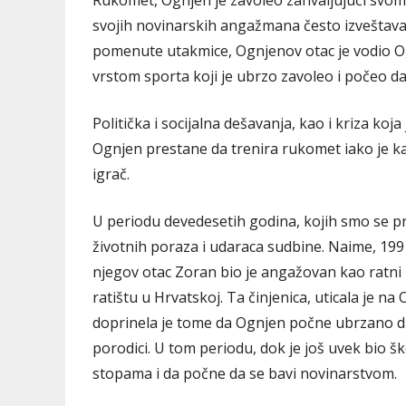
Rukomet, Ognjen je zavoleo zahvaljujući svom oc
svojih novinarskih angažmana često izveštav
pomenute utakmice, Ognjenov otac je vodio Og
vrstom sporta koji je ubrzo zavoleo i počeo da
Politička i socijalna dešavanja, kao i kriza ko
Ognjen prestane da trenira rukomet iako je ka
igrač.
U periodu devedesetih godina, kojih smo se pr
životnih poraza i udaraca sudbine. Naime, 19
njegov otac Zoran bio je angažovan kao ratni 
ratištu u Hrvatskoj. Ta činjenica, uticala je n
doprinela je tome da Ognjen počne ubrzano d
porodici. U tom periodu, dok je još uvek bio š
stopama i da počne da se bavi novinarstvom.