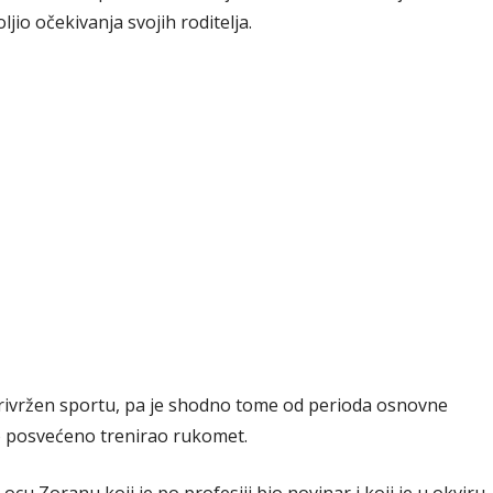
jio očekivanja svojih roditelja.
privržen sportu, pa je shodno tome od perioda osnovne
lo posvećeno trenirao rukomet.