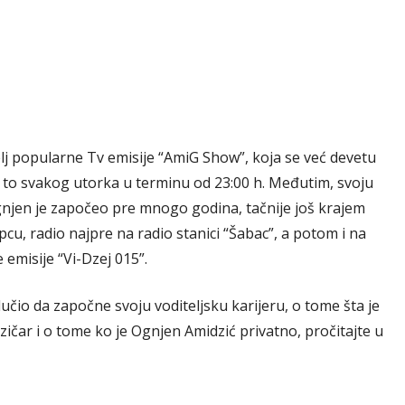
elj popularne Tv emisije “AmiG Show”, koja se već devetu
i to svakog utorka u terminu od 23:00 h. Međutim, svoju
gnjen je započeo pre mnogo godina, tačnije još krajem
u, radio najpre na radio stanici “Šabac”, a potom i na
e emisije “Vi-Dzej 015”.
učio da započne svoju voditeljsku karijeru, o tome šta je
zičar i o tome ko je Ognjen Amidzić privatno, pročitajte u