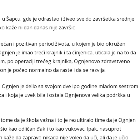
 u Šapcu, gde je odrastao i živeo sve do završetka srednje
ako kaže ni dan danas nije završio.
ećan i pozitivan period života, u kojem je bio okružen
njen je imao treći krajnik i ta činjenica, uticala je na to da
im, po operaciji trećeg krajnika, Ognjenovo zdravstveno
on je počeo normalno da raste i da se razvija.
ek, Ognjen je delio sa svojom dve ipo godine mlađom sestrom
 i koja je uvek bila i ostala Ognjenova velika podrška u
i tome da je škola važna i to je rezultiralo time da je Ognjen
šio kao odličan đak i to kao vukovac. Ipak, nasuprot
n kaže da zapravo nikada nije voleo da uči, ali da je učio