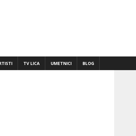
natima
TISTI
TV LICA
UMETNICI
BLOG