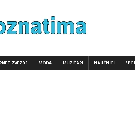
Sve o poz
RNET ZVEZDE
MODA
MUZIČARI
NAUČNICI
SPOR