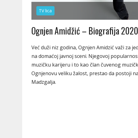
TV lica
Ognjen Amidžić – Biografija 2020, 
Već duži niz godina, Ognjen Amidzić važi za jed
na domaćoj javnoj sceni. Njegovoj popularnost
muzičku karijeru i to kao član čuvenog muzičko
Ognjenovu veliku žalost, prestao da postoji n
Madzgalja.