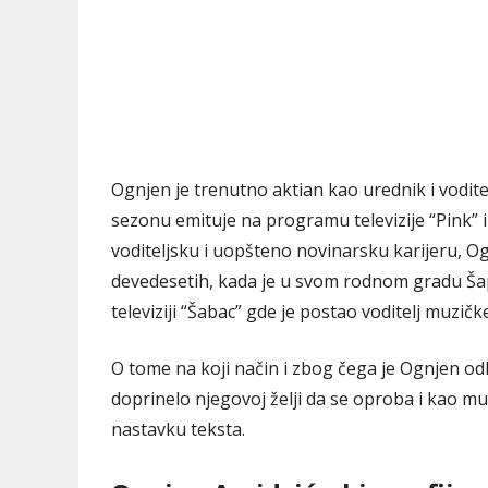
Ognjen je trenutno aktian kao urednik i vodit
sezonu emituje na programu televizije “Pink” 
voditeljsku i uopšteno novinarsku karijeru, O
devedesetih, kada je u svom rodnom gradu Šapc
televiziji “Šabac” gde je postao voditelj muzičk
O tome na koji način i zbog čega je Ognjen odl
doprinelo njegovoj želji da se oproba i kao mu
nastavku teksta.